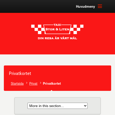
Huvudmeny
Privatkortet
Startsida
Privat
Privatkortet